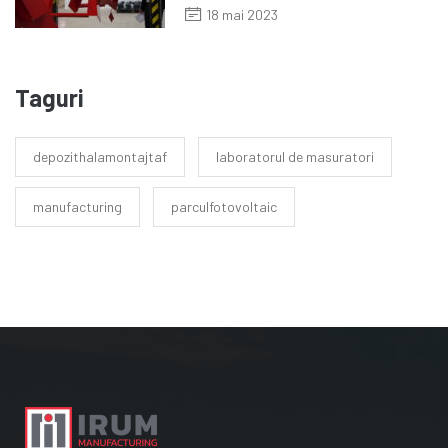
18 mai 2023
Taguri
depozithalamontajtaf
laboratorul de masuratori
manufacturing
parculfotovoltaic