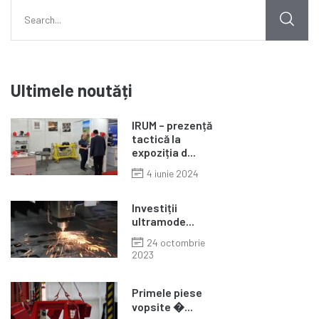
Ultimele noutăți
IRUM – prezență
tactică la
expoziția d...
4 iunie 2024
Investiții
ultramode...
24 octombrie
2023
Primele piese
vopsite �...