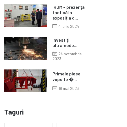
IRUM – prezență
tactică la
expoziția d...
4 iunie 2024
Investiții
ultramode...
24 octombrie
2023
Primele piese
vopsite �...
18 mai 2023
Taguri