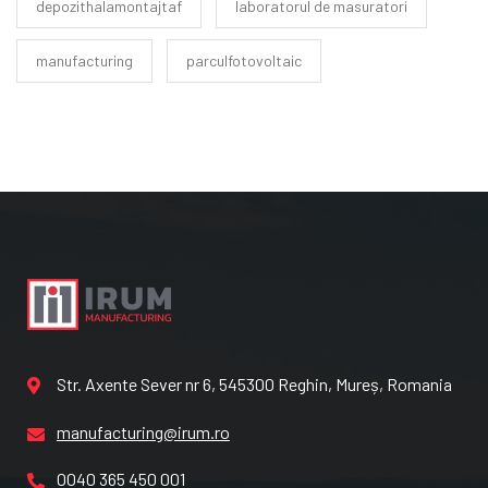
depozithalamontajtaf
laboratorul de masuratori
manufacturing
parculfotovoltaic
Str. Axente Sever nr 6, 545300 Reghin, Mureș, Romania
manufacturing@irum.ro
0040 365 450 001