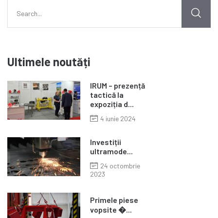
Ultimele noutăți
IRUM – prezență
tactică la
expoziția d...
4 iunie 2024
Investiții
ultramode...
24 octombrie
2023
Primele piese
vopsite �...