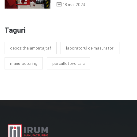
18 mai 2023
Taguri
depozithalamontajtaf
laboratorul de masuratori
manufacturing
parculfotovoltaic