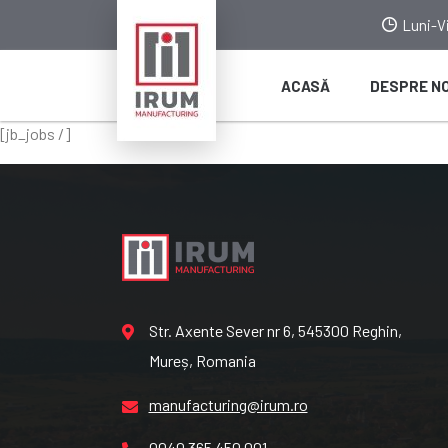
Luni-Vi
ACASĂ
DESPRE NO
[jb_jobs /]
Str. Axente Sever nr 6, 545300 Reghin,
Mureș, Romania
manufacturing@irum.ro
0040 365 450 001